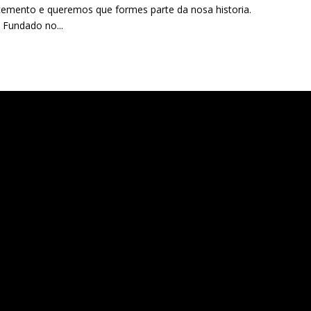
cemento e queremos que formes parte da nosa historia.
 Fundado no...