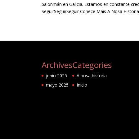
balonmán en Galicia. Estamos en constante cre
SeguirSeguirSeguir Coñece Máis A Nosa Historia
Archives
Categories
junio 2025
A nosa historia
mayo 2025
Inicio